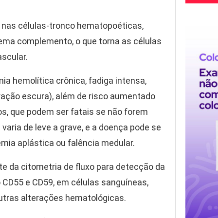
nas células-tronco hematopoéticas,
stema complemento, o que torna as células
ascular.
 hemolítica crônica, fadiga intensa,
oração escura), além de risco aumentado
s, que podem ser fatais se não forem
varia de leve a grave, e a doença pode se
ia aplástica ou falência medular.
te da citometria de fluxo para detecção da
o CD55 e CD59, em células sanguíneas,
utras alterações hematológicas.