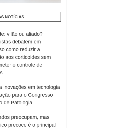
AS NOTÍCIAS
de: vilão ou aliado?
listas debatem em
so como reduzir a
ão aos corticoides sem
eter o controle de
es
va inovações em tecnologia
ação para o Congresso
ro de Patologia
ados preocupam, mas
ico precoce é o principal