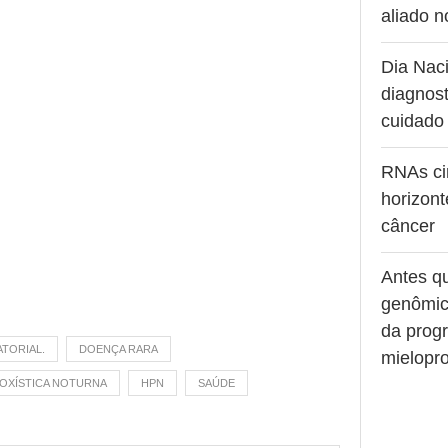
aliado 
Dia Naci
diagnost
cuidado
RNAs ci
horizont
câncer
Antes q
genômic
da prog
TORIAL.
DOENÇA RARA
mielopro
OXÍSTICA NOTURNA
HPN
SAÚDE