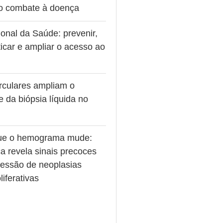
no combate à doença
onal da Saúde: prevenir,
icar e ampliar o acesso ao
rculares ampliam o
e da biópsia líquida no
ue o hemograma mude:
a revela sinais precoces
ressão de neoplasias
liferativas