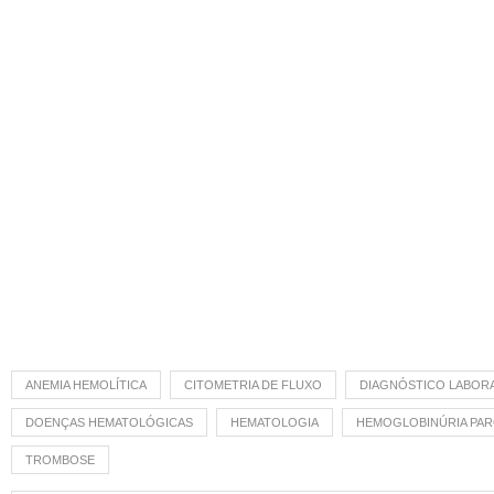
ANEMIA HEMOLÍTICA
CITOMETRIA DE FLUXO
DIAGNÓSTICO LABORA
DOENÇAS HEMATOLÓGICAS
HEMATOLOGIA
HEMOGLOBINÚRIA PAR
TROMBOSE