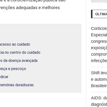
ervenções adequadas e melhores
ÚLTIM
Corticoi
Especia
congres
 acesso ao cuidado
exposiç
ia no centro do cuidado
comprom
tes da doença avançada
infecçõ
abeça e pescoço
Shift le
dicar
e autom
 memórias duradouras
Brasilei
AIDS: d
diagnóst