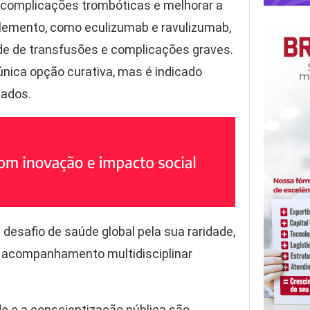
r complicações trombóticas e melhorar a
plemento, como eculizumab e ravulizumab,
de de transfusões e complicações graves.
nica opção curativa, mas é indicado
iados.
afio de saúde global pela sua raridade,
e acompanhamento multidisciplinar
e e a conscientização pública são