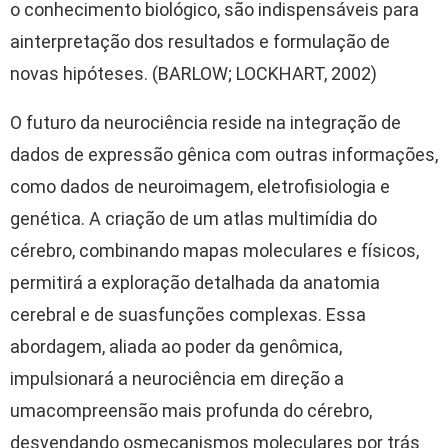
o
conhecimento
biológico
,
são
indispensáveis
para
a
interpretação
dos
resultados
e
formulação
de
novas
hipóteses
. (BARLOW; LOCKHART, 2002)
O
futuro
da
neurociência
reside
na
integração
de
dados de
expressão
gênica
com
outras
informações
,
como
dados de
neuroimagem
,
eletrofisiologia
e
genética
. A
criação
de um atlas
multimídia
do
cérebro
,
combinando
mapas
moleculares
e
físicos
,
permitirá
a
exploração
detalhada
da
anatomia
cerebral e de
suas
funções
complexas
. Essa
abordagem
,
aliada
ao
poder
da
genômica
,
impulsionará
a
neurociência
em
direção
a
uma
compreensão
mais
profunda
do
cérebro
,
desvendando
os
mecanismos
moleculares
por
trás