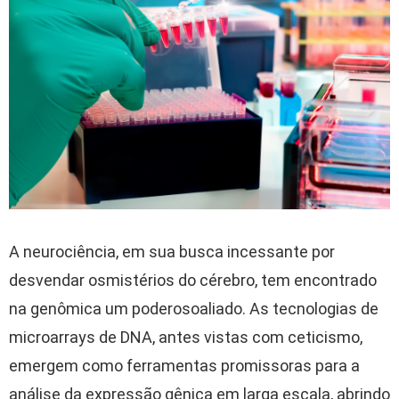
A
neurociência
,
em
sua
busca
incessante
por
desvendar
os
mistérios
do
cérebro
, tem
encontrado
na
genômica
um
poderoso
aliado
. As
tecnologias
de
microarrays de DNA, antes vistas com
ceticismo
,
emergem
como
ferramentas
promissoras
para a
análise
da
expressão
gênica
em
larga
escala
,
abrindo