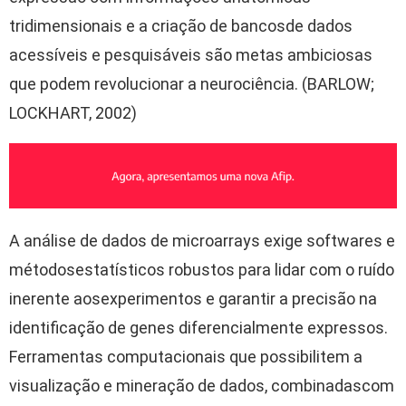
tridimensionais
e a
criação
de
bancos
de dados
acessíveis
e
pesquisáveis
são
metas
ambiciosas
que
podem
revolucionar
a
neurociência
. (BARLOW;
LOCKHART, 2002)
A
análise
de dados de microarrays
exige
softwares
e
métodos
estatísticos
robustos
para
lidar
com o
ruído
inerente
aos
experimentos
e
garantir
a
precisão
na
identificação
de genes
diferencialmente
expressos.
Ferramentas
computacionais
que
possibilitem
a
visualização
e
mineração
de dados,
combinadas
com