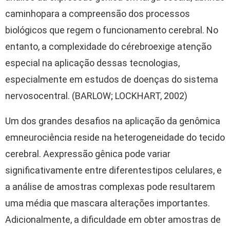
caminho
para a
compreensão
dos
processos
biológicos
que
regem
o
funcionamento
cerebral. No
entanto
, a
complexidade
do
cérebro
exige
atenção
especial
na
aplicação
dessas
tecnologias
,
especialmente
em
estudos
de
doenças
do
sistema
nervoso
central. (BARLOW; LOCKHART, 2002)
Um dos
grandes
desafios
na
aplicação
da
genômica
em
neurociência
reside
na
heterogeneidade
do
tecido
cerebral.
A
expressão
gênica
pode
variar
significativamente
entre
diferentes
tipos
celulares
, e
a
análise
de
amostras
complexas
pode
resultar
em
uma
média
que mascara
alterações
importantes
.
Adicionalmente
, a
dificuldade
em
obter
amostras
de