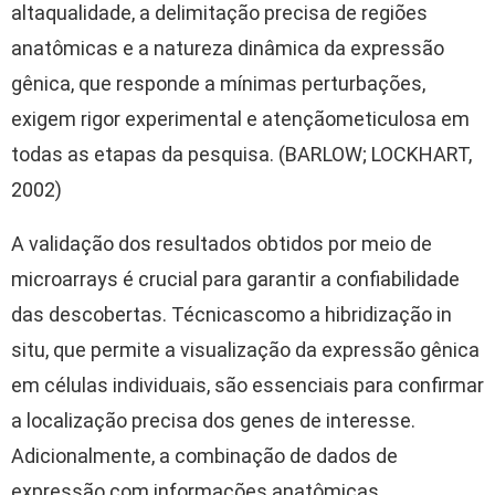
alta
qualidade
, a
delimitação
precisa
de
regiões
anatômicas
e a
natureza
dinâmica
da
expressão
gênica
, que
responde
a
mínimas
perturbações
,
exigem
rigor experimental e
atenção
meticulosa
em
todas
as
etapas
da
pesquisa
. (BARLOW; LOCKHART,
2002)
A
validação
dos
resultados
obtidos
por
meio
de
microarrays é crucial para
garantir
a
confiabilidade
das
descobertas
.
Técnicas
como
a
hibridização
in
situ, que
permite
a
visualização
da
expressão
gênica
em
células
individuais
,
são
essenciais
para
confirmar
a
localização
precisa
dos genes de
interesse
.
Adicionalmente
, a
combinação
de dados de
expressão
com
informações
anatômicas