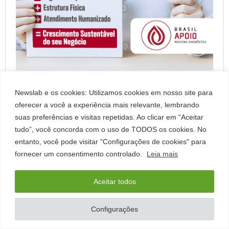
Newslab e os cookies: Utilizamos cookies em nosso site para
ÚLTIMAS NOTÍCIAS
oferecer a você a experiência mais relevante, lembrando
suas preferências e visitas repetidas. Ao clicar em “Aceitar
Colesterol além do resultado: novas diretrizes refinam
tudo”, você concorda com o uso de TODOS os cookies. No
a prevenção cardiovascular
entanto, você pode visitar "Configurações de cookies" para
fornecer um consentimento controlado.
Leia mais
Luvas de Nitrilo e Vinil Medix Brasil ganham nova
embalagem
Aceitar todos
Corticoide: vilão ou aliado? Especialistas debatem em
Configurações
congresso como reduzir a exposição aos corticoides