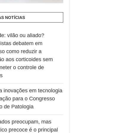
AS NOTÍCIAS
de: vilão ou aliado?
listas debatem em
so como reduzir a
ão aos corticoides sem
eter o controle de
es
va inovações em tecnologia
ação para o Congresso
ro de Patologia
ados preocupam, mas
ico precoce é o principal