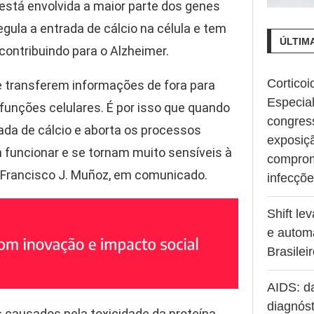
está envolvida a maior parte dos genes
egula a entrada de cálcio na célula e tem
ÚLTIM
contribuindo para o Alzheimer.
Corticoi
 transferem informações de fora para
Especia
funções celulares. É por isso que quando
congres
ada de cálcio e aborta os processos
exposiç
 funcionar e se tornam muito sensíveis à
comprom
, Francisco J. Muñoz, em comunicado.
infecçõ
Shift le
e autom
Brasilei
AIDS: d
diagnóst
causados ​​pela toxicidade da proteína