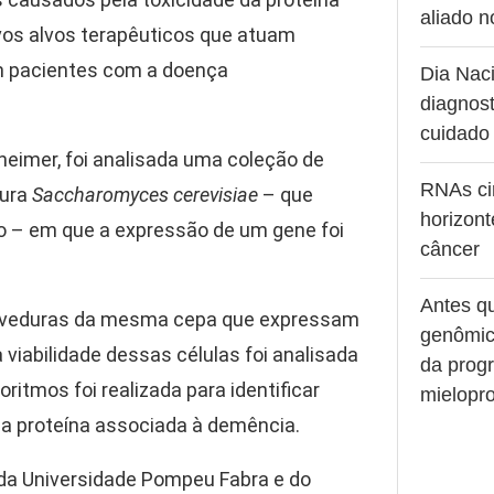
aliado 
vos alvos terapêuticos que atuam
em pacientes com a doença
Dia Naci
diagnost
cuidado
heimer, foi analisada uma coleção de
RNAs ci
dura
Saccharomyces cerevisiae
– que
horizont
 – em que a expressão de um gene foi
câncer
Antes q
leveduras da mesma cepa que expressam
genômic
viabilidade dessas células foi analisada
da prog
oritmos foi realizada para identificar
mielopro
da proteína associada à demência.
 da Universidade Pompeu Fabra e do