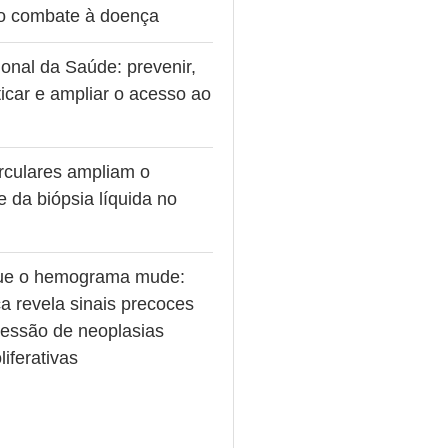
no combate à doença
onal da Saúde: prevenir,
icar e ampliar o acesso ao
rculares ampliam o
e da biópsia líquida no
ue o hemograma mude:
a revela sinais precoces
ressão de neoplasias
liferativas