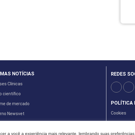
IMAS NOTÍCIAS
REDES SO
ses Clínicas
o científico
POLÍTICA 
rme de mercado
Cookies
rno Newsvet
ta Digital
cer a você a experiência mais relevante, lembrando suas preferências 