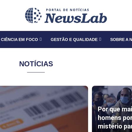
CIÊNCIA EM FOCO
GESTÃO E QUALIDADE
SOBRE A 
NOTÍCIAS
Por que ma
homens por
mistério par