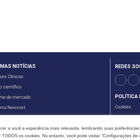
IMAS NOTÍCIAS
REDES SO
ses Clínicas
o científico
POLÍTICA 
rme de mercado
Cookies
rno Newsvet
ta Digital
cer a você a experiência mais relevante, lembrando suas preferências 
de TODOS os cookies. No entanto, você pode visitar "Configurações de 