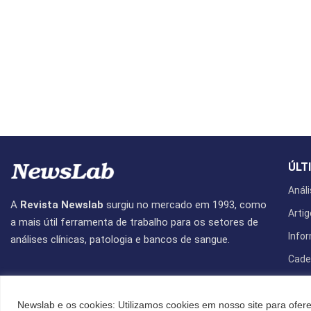
ÚLT
Análi
A
Revista Newslab
surgiu no mercado em 1993, como
Artig
a mais útil ferramenta de trabalho para os setores de
Info
análises clínicas, patologia e bancos de sangue.
Cade
Revis
Newslab e os cookies: Utilizamos cookies em nosso site para ofere