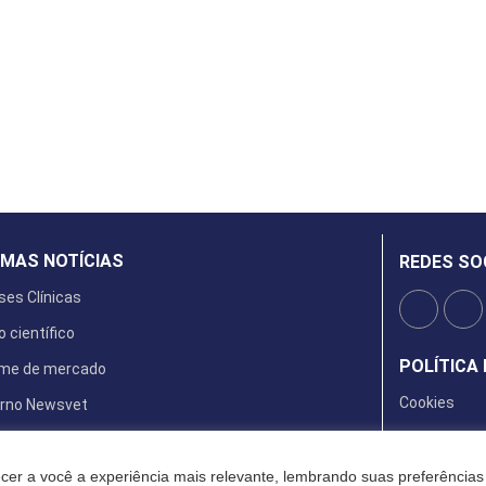
IMAS NOTÍCIAS
REDES SO
ses Clínicas
o científico
POLÍTICA 
rme de mercado
Cookies
rno Newsvet
ta Digital
cer a você a experiência mais relevante, lembrando suas preferências 