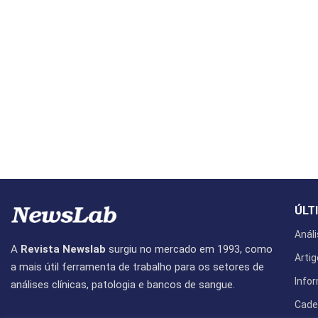
ÚLT
Análi
A
Revista Newslab
surgiu no mercado em 1993, como
Artig
a mais útil ferramenta de trabalho para os setores de
Info
análises clínicas, patologia e bancos de sangue.
Cade