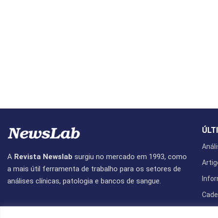
ÚLT
Análi
A
Revista Newslab
surgiu no mercado em 1993, como
Artig
a mais útil ferramenta de trabalho para os setores de
Info
análises clínicas, patologia e bancos de sangue.
Cade
Revis