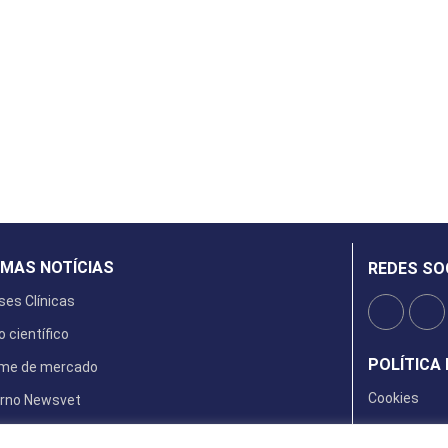
IMAS NOTÍCIAS
REDES SO
ses Clínicas
o científico
POLÍTICA 
rme de mercado
Cookies
rno Newsvet
ta Digital