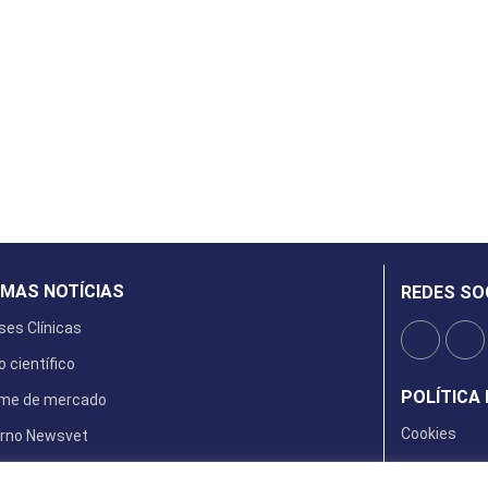
IMAS NOTÍCIAS
REDES SO
ses Clínicas
o científico
POLÍTICA 
rme de mercado
Cookies
rno Newsvet
ta Digital