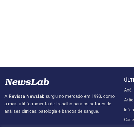
ÚLT
Análi
A
Revista Newslab
surgiu no mercado em 1993, como
Artig
a mais útil ferramenta de trabalho para os setores de
Info
análises clínicas, patologia e bancos de sangue.
Cade
Revis