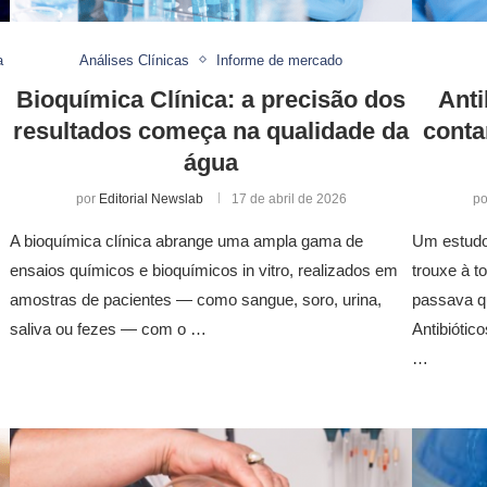
a
Análises Clínicas
Informe de mercado
Bioquímica Clínica: a precisão dos
Anti
resultados começa na qualidade da
conta
água
por
Editorial Newslab
17 de abril de 2026
p
A bioquímica clínica abrange uma ampla gama de
Um estudo
ensaios químicos e bioquímicos in vitro, realizados em
trouxe à t
amostras de pacientes — como sangue, soro, urina,
passava q
saliva ou fezes — com o …
Antibiótic
…