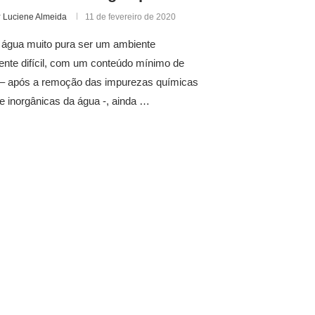
r
Luciene Almeida
11 de fevereiro de 2020
 água muito pura ser um ambiente
nte difícil, com um conteúdo mínimo de
s – após a remoção das impurezas químicas
e inorgânicas da água -, ainda …