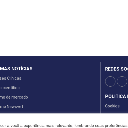
IMAS NOTÍCIAS
REDES SO
ses Clínicas
o científico
POLÍTICA 
rme de mercado
Cookies
rno Newsvet
ta Digital
cer a você a experiência mais relevante, lembrando suas preferências 