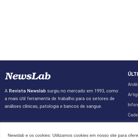
ÚLT
Análi
A
Revista Newslab
surgiu no mercado em 1993, como
Artig
a mais útil ferramenta de trabalho para os setores de
Info
análises clínicas, patologia e bancos de sangue.
Cade
Revis
Newslab e os cookies: Utilizamos cookies em nosso site para ofere