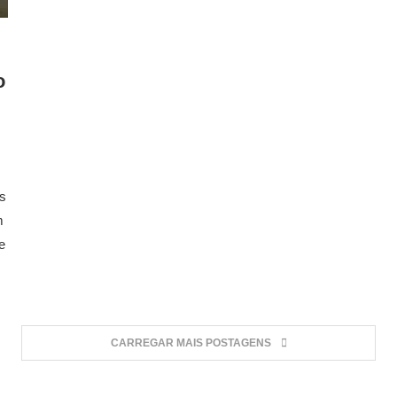
o
es
m
e
CARREGAR MAIS POSTAGENS