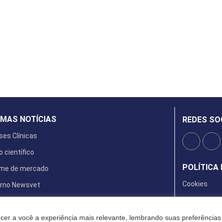
IMAS NOTÍCIAS
REDES SO
ses Clínicas
o científico
POLÍTICA 
rme de mercado
Cookies
rno Newsvet
ta Digital
cer a você a experiência mais relevante, lembrando suas preferências 