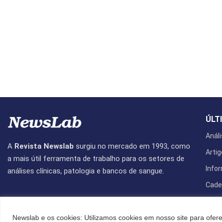
ÚLT
Análi
A
Revista Newslab
surgiu no mercado em 1993, como
Artig
a mais útil ferramenta de trabalho para os setores de
Info
análises clínicas, patologia e bancos de sangue.
Cade
Revis
Newslab e os cookies: Utilizamos cookies em nosso site para ofere