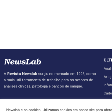
ÚLT
Análi
A
Revista Newslab
surgiu no mercado em 1993, como
Artig
a mais útil ferramenta de trabalho para os setores de
Info
análises clínicas, patologia e bancos de sangue.
Cade
Revis
Newslab e os cookies: Utilizamos cookies em nosso site para ofere