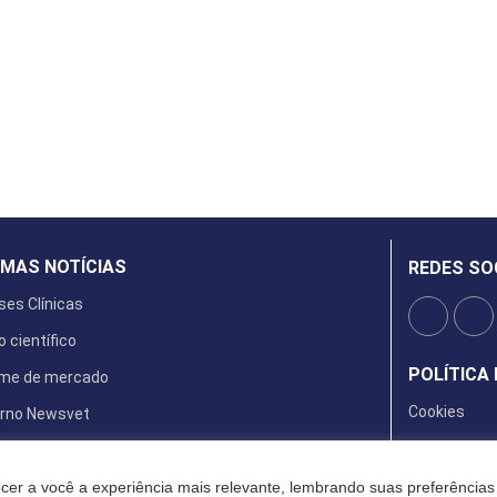
IMAS NOTÍCIAS
REDES SO
ses Clínicas
o científico
POLÍTICA 
rme de mercado
Cookies
rno Newsvet
ta Digital
cer a você a experiência mais relevante, lembrando suas preferências 