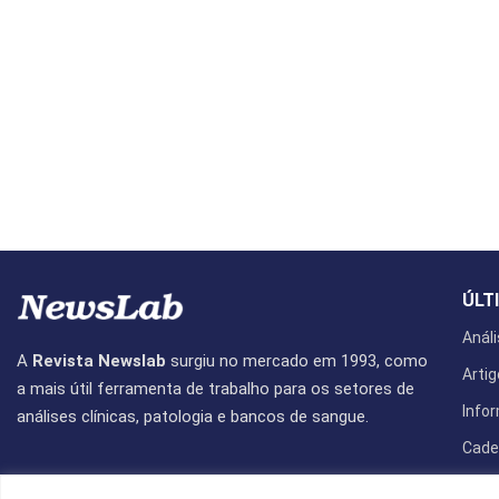
ÚLT
Análi
A
Revista Newslab
surgiu no mercado em 1993, como
Artig
a mais útil ferramenta de trabalho para os setores de
Info
análises clínicas, patologia e bancos de sangue.
Cade
Revis