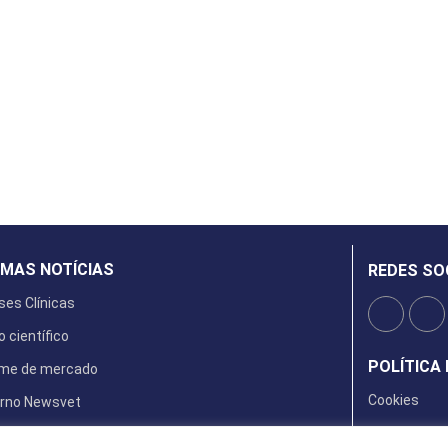
IMAS NOTÍCIAS
REDES SO
ses Clínicas
o científico
POLÍTICA 
rme de mercado
Cookies
rno Newsvet
ta Digital