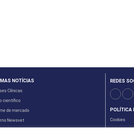
IMAS NOTÍCIAS
REDES SO
ses Clínicas
o científico
POLÍTICA 
rme de mercado
Cookies
rno Newsvet
ta Digital