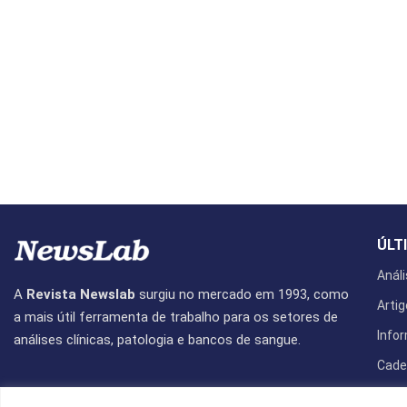
ÚLT
Análi
A
Revista Newslab
surgiu no mercado em 1993, como
Artig
a mais útil ferramenta de trabalho para os setores de
Info
análises clínicas, patologia e bancos de sangue.
Cade
Revis