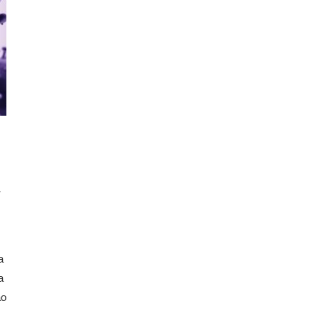
a
a
ão