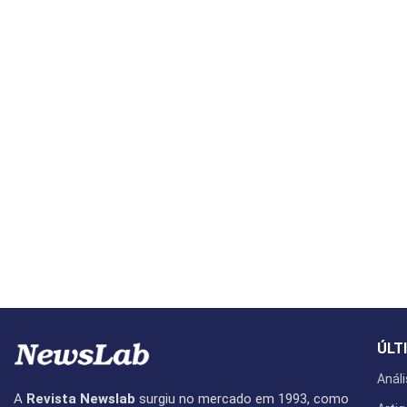
ÚLT
Análi
A
Revista Newslab
surgiu no mercado em 1993, como