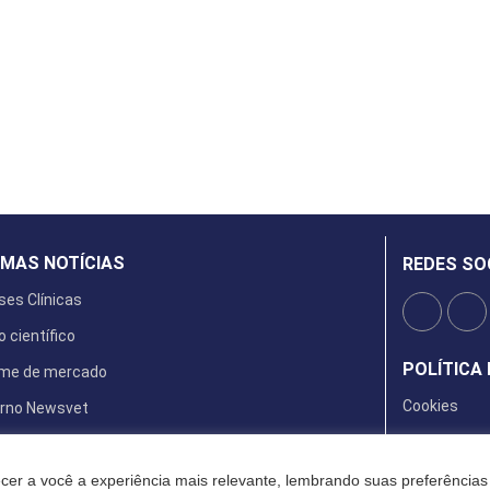
IMAS NOTÍCIAS
REDES SO
ses Clínicas
o científico
POLÍTICA 
rme de mercado
Cookies
rno Newsvet
ta Digital
cer a você a experiência mais relevante, lembrando suas preferências 