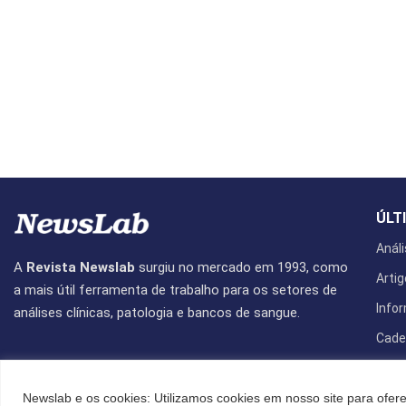
ÚLT
Análi
A
Revista Newslab
surgiu no mercado em 1993, como
Artig
a mais útil ferramenta de trabalho para os setores de
Info
análises clínicas, patologia e bancos de sangue.
Cade
Revis
Newslab e os cookies: Utilizamos cookies em nosso site para ofere