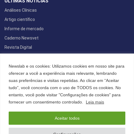
ÚLTIMAS NOTÍCIAS
Análises Clínicas
Artigo científico
Informe de mercado
Caderno Newsvet
Revista Digital
REDES SOCIAIS
Newslab e os cookies: Utilizamos cookies em nosso site para
oferecer a você a experiência mais relevante, lembrando
suas preferências e visitas repetidas. Ao clicar em “Aceitar
tudo”, você concorda com o uso de TODOS os cookies. No
POLÍTICA DE PRIVACIDADE
entanto, você pode visitar "Configurações de cookies" para
Cookies
fornecer um consentimento controlado.
Leia mais
Aceitar todos
©2022 All Right Reserved. Designed and Developed by
FCDesign
Anuncie
Assine a NewsLab
Publique na Newslab