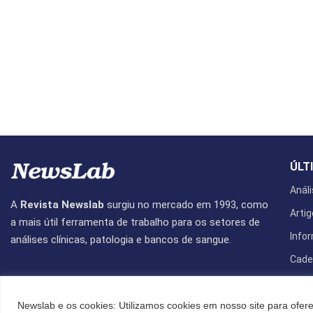
ÚLT
Análi
A
Revista Newslab
surgiu no mercado em 1993, como
Artig
a mais útil ferramenta de trabalho para os setores de
Info
análises clínicas, patologia e bancos de sangue.
Cade
Revis
Newslab e os cookies: Utilizamos cookies em nosso site para ofere