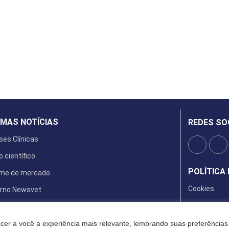
IMAS NOTÍCIAS
REDES SO
ses Clínicas
o científico
POLÍTICA 
rme de mercado
Cookies
rno Newsvet
ta Digital
cer a você a experiência mais relevante, lembrando suas preferências 