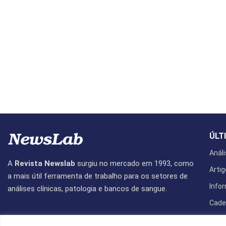
ÚLT
Análi
A
Revista Newslab
surgiu no mercado em 1993, como
Artig
a mais útil ferramenta de trabalho para os setores de
Info
análises clínicas, patologia e bancos de sangue.
Cade
Revis