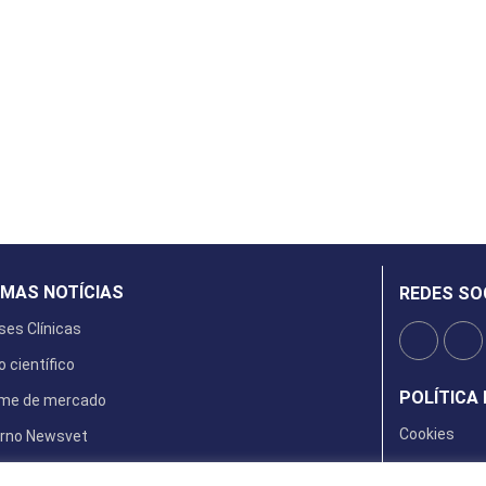
IMAS NOTÍCIAS
REDES SO
ses Clínicas
o científico
POLÍTICA 
rme de mercado
Cookies
rno Newsvet
ta Digital