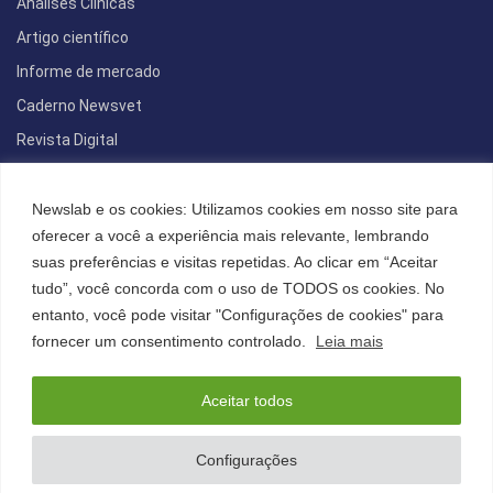
Análises Clínicas
Artigo científico
Informe de mercado
Caderno Newsvet
Revista Digital
REDES SOCIAIS
Newslab e os cookies: Utilizamos cookies em nosso site para
oferecer a você a experiência mais relevante, lembrando
suas preferências e visitas repetidas. Ao clicar em “Aceitar
tudo”, você concorda com o uso de TODOS os cookies. No
POLÍTICA DE PRIVACIDADE
entanto, você pode visitar "Configurações de cookies" para
Cookies
fornecer um consentimento controlado.
Leia mais
Aceitar todos
©2022 All Right Reserved. Designed and Developed by
FCDesign
Anuncie
Assine a NewsLab
Publique na Newslab
Configurações
Sobre a NewsLab