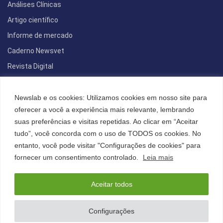
Análises Clínicas
Artigo científico
Informe de mercado
Caderno Newsvet
Revista Digital
REDES SOCIAIS
Newslab e os cookies: Utilizamos cookies em nosso site para
oferecer a você a experiência mais relevante, lembrando
suas preferências e visitas repetidas. Ao clicar em “Aceitar
tudo”, você concorda com o uso de TODOS os cookies. No
POLÍTICA DE PRIVACIDADE
entanto, você pode visitar "Configurações de cookies" para
Cookies
fornecer um consentimento controlado.
Leia mais
Aceitar todos
©2022 All Right Reserved. Designed and Developed by
FCDesign
Anuncie
Assine a NewsLab
Publique na Newslab
Configurações
Sobre a NewsLab