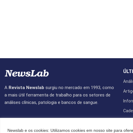
ÚLT
Análi
A
Revista Newslab
surgiu no mercado em 1993, como
Artig
a mais útil ferramenta de trabalho para os setores de
Info
análises clínicas, patologia e bancos de sangue.
Cade
Revis
Newslab e os cookies: Utilizamos cookies em nosso site para ofere