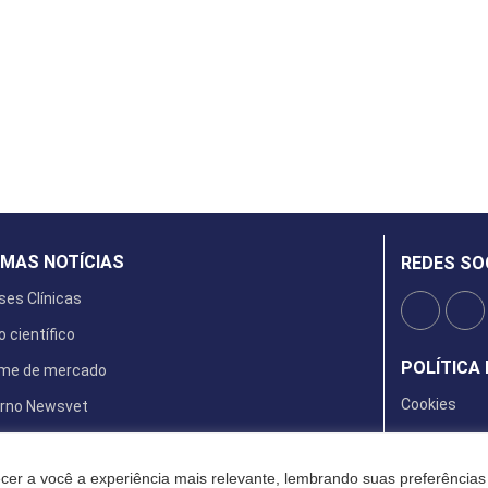
IMAS NOTÍCIAS
REDES SO
ses Clínicas
o científico
POLÍTICA 
rme de mercado
Cookies
rno Newsvet
ta Digital
cer a você a experiência mais relevante, lembrando suas preferências 