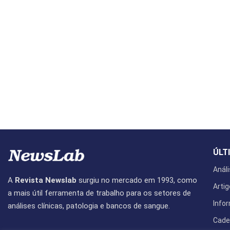
ÚLT
Análi
A
Revista Newslab
surgiu no mercado em 1993, como
Artig
a mais útil ferramenta de trabalho para os setores de
Info
análises clínicas, patologia e bancos de sangue.
Cade