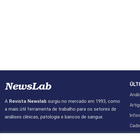
ÚLT
Análi
A
Revista Newslab
surgiu no mercado em 1993, como
Artig
a mais útil ferramenta de trabalho para os setores de
Info
análises clínicas, patologia e bancos de sangue.
Cade
Revis