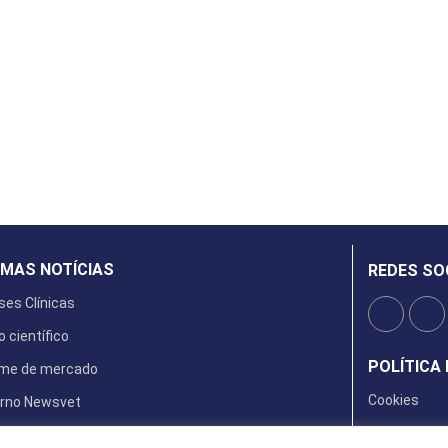
IMAS NOTÍCIAS
REDES SO
ses Clínicas
o científico
POLÍTICA 
rme de mercado
Cookies
rno Newsvet
ta Digital