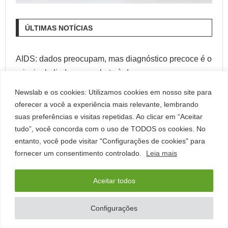
ÚLTIMAS NOTÍCIAS
AIDS: dados preocupam, mas diagnóstico precoce é o
principal aliado no combate à doença
Newslab e os cookies: Utilizamos cookies em nosso site para
Dia Nacional da Saúde: prevenir, diagnosticar e
oferecer a você a experiência mais relevante, lembrando
ampliar o acesso ao cuidado
suas preferências e visitas repetidas. Ao clicar em “Aceitar
tudo”, você concorda com o uso de TODOS os cookies. No
RNAs circulares ampliam o horizonte da biópsia
entanto, você pode visitar "Configurações de cookies" para
líquida no câncer
fornecer um consentimento controlado.
Leia mais
Antes que o hemograma mude: genômica revela
Aceitar todos
sinais precoces da progressão de neoplasias
mieloproliferativas
Configurações